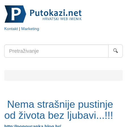
Kontakt
|
Marketing
🔍
Nema strašnije pustinje
od života bez ljubavi...!!!
http://popovcanka.blog.hr/