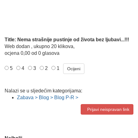
Title: Nema strašnije pustinje od života bez ljubavi...!!!
Web dodan , ukupno 20 klikova,
ocjena 0,00 od 0 glasova
5
4
3
2
1
Nalazi se u sljedećim kategorijama:
Zabava > Blog > Blog P-R >
Prijavi neispravan link