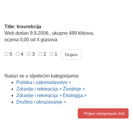
Title: Insurekcija
Web dodan 9.9.2006., ukupno 489 klikova,
ocjena 0,00 od 4 glasova
5
4
3
2
1
Nalazi se u sljedećim kategorijama:
Politika i zakonodavstvo >
Zdravlje i rekreacija > Životinje >
Zdravlje i rekreacija > Ekologija >
Društvo i obrazovanje >
Prijavi neispravan link